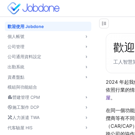
歡迎使用 Jobdone
個人帳號
歡迎
公司管理
公司通用資料設定
工人智慧
出勤系統
資產盤點
2024 年
模組與功能組合
依照行業的情
apartment
屋
。
營建管理 CPM
build_circle
施工製作 DCP
在同一個功能
handyman
人力派遣 TWA
攬商等有不同
（CAR/CA
代客驗屋 HIS
跨公司的協作