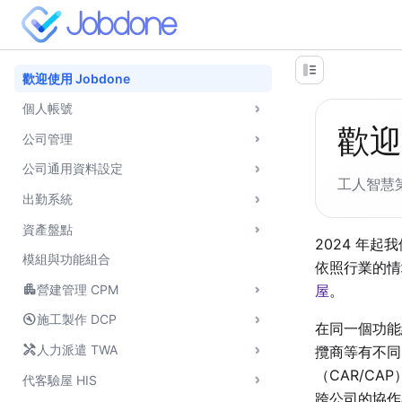
歡迎使用 Jobdone
個人帳號
歡迎
公司管理
公司通用資料設定
工人智慧
出勤系統
資產盤點
2024 年
模組與功能組合
依照行業的情
apartment
屋
。
營建管理 CPM
build_circle
施工製作 DCP
在同一個功能
handyman
人力派遣 TWA
攬商等有不同
（CAR/CA
代客驗屋 HIS
跨公司的協作