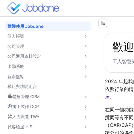
歡迎使用 Jobdone
個人帳號
歡迎
公司管理
公司通用資料設定
工人智慧
出勤系統
資產盤點
2024 年
模組與功能組合
依照行業的情
apartment
屋
。
營建管理 CPM
build_circle
施工製作 DCP
在同一個功能
handyman
人力派遣 TWA
攬商等有不同
（CAR/CA
代客驗屋 HIS
跨公司的協作