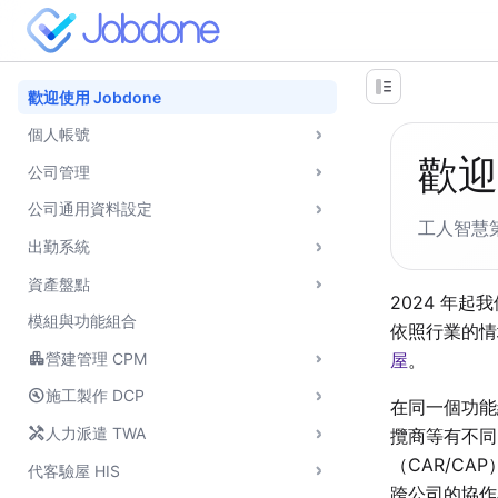
歡迎使用 Jobdone
個人帳號
歡迎
公司管理
公司通用資料設定
工人智慧
出勤系統
資產盤點
2024 年
模組與功能組合
依照行業的情
apartment
屋
。
營建管理 CPM
build_circle
施工製作 DCP
在同一個功能
handyman
人力派遣 TWA
攬商等有不同
（CAR/CA
代客驗屋 HIS
跨公司的協作