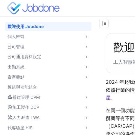
歡迎使用 Jobdone
個人帳號
歡迎
公司管理
公司通用資料設定
工人智慧
出勤系統
資產盤點
2024 年
模組與功能組合
依照行業的情
apartment
屋
。
營建管理 CPM
build_circle
施工製作 DCP
在同一個功能
handyman
人力派遣 TWA
攬商等有不同
（CAR/CA
代客驗屋 HIS
跨公司的協作