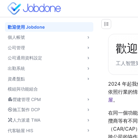
歡迎使用 Jobdone
個人帳號
歡迎
公司管理
公司通用資料設定
工人智慧
出勤系統
資產盤點
2024 年
模組與功能組合
依照行業的情
apartment
屋
。
營建管理 CPM
build_circle
施工製作 DCP
在同一個功能
handyman
人力派遣 TWA
攬商等有不同
（CAR/CA
代客驗屋 HIS
跨公司的協作