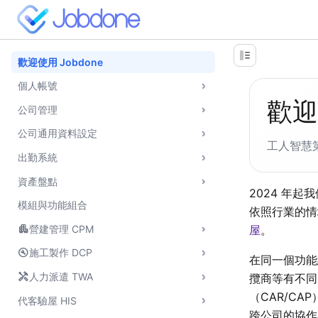
歡迎使用 Jobdone
個人帳號
歡迎
公司管理
公司通用資料設定
工人智慧
出勤系統
資產盤點
2024 年
模組與功能組合
依照行業的情
apartment
屋
。
營建管理 CPM
build_circle
施工製作 DCP
在同一個功能
handyman
人力派遣 TWA
攬商等有不同
（CAR/CA
代客驗屋 HIS
跨公司的協作