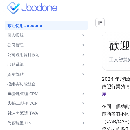
歡迎使用 Jobdone
個人帳號
歡迎
公司管理
公司通用資料設定
工人智慧
出勤系統
資產盤點
2024 年
模組與功能組合
依照行業的情
apartment
屋
。
營建管理 CPM
build_circle
施工製作 DCP
在同一個功能
handyman
人力派遣 TWA
攬商等有不同
（CAR/CA
代客驗屋 HIS
跨公司的協作