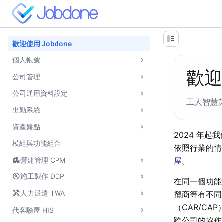
歡迎使用 Jobdone
個人帳號
歡迎
公司管理
公司通用資料設定
工人智慧
出勤系統
資產盤點
2024 年
模組與功能組合
依照行業的情
apartment
屋
。
營建管理 CPM
build_circle
施工製作 DCP
在同一個功能
handyman
人力派遣 TWA
攬商等有不同
（CAR/CA
代客驗屋 HIS
跨公司的協作