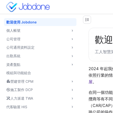
歡迎使用 Jobdone
個人帳號
歡迎
公司管理
公司通用資料設定
工人智慧
出勤系統
資產盤點
2024 年
模組與功能組合
依照行業的情
apartment
屋
。
營建管理 CPM
build_circle
施工製作 DCP
在同一個功能
handyman
人力派遣 TWA
攬商等有不同
（CAR/CA
代客驗屋 HIS
跨公司的協作